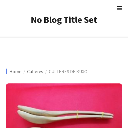
S
a
l
No Blog Title Set
t
a
r
a
l
c
o
Home
Culleres
CULLERES DE BUXO
n
t
e
n
i
d
o